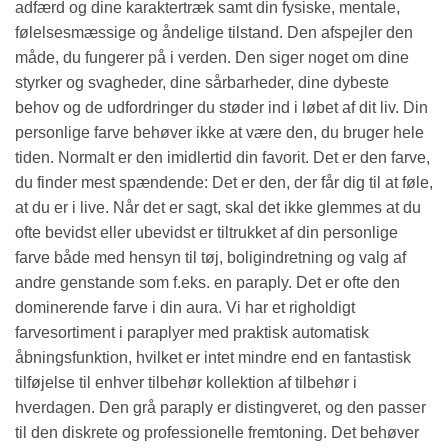
adfærd og dine karaktertræk samt din fysiske, mentale,
følelsesmæssige og åndelige tilstand. Den afspejler den
måde, du fungerer på i verden. Den siger noget om dine
styrker og svagheder, dine sårbarheder, dine dybeste
behov og de udfordringer du støder ind i løbet af dit liv. Din
personlige farve behøver ikke at være den, du bruger hele
tiden. Normalt er den imidlertid din favorit. Det er den farve,
du finder mest spændende: Det er den, der får dig til at føle,
at du er i live. Når det er sagt, skal det ikke glemmes at du
ofte bevidst eller ubevidst er tiltrukket af din personlige
farve både med hensyn til tøj, boligindretning og valg af
andre genstande som f.eks. en paraply. Det er ofte den
dominerende farve i din aura. Vi har et righoldigt
farvesortiment i paraplyer med praktisk automatisk
åbningsfunktion, hvilket er intet mindre end en fantastisk
tilføjelse til enhver tilbehør kollektion af tilbehør i
hverdagen. Den grå paraply er distingveret, og den passer
til den diskrete og professionelle fremtoning. Det behøver