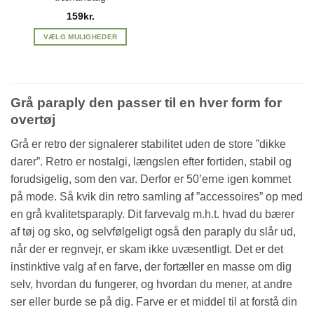
159
kr.
VÆLG MULIGHEDER
Dette
vare
har
flere
Grå paraply den passer til en hver form for
varianter.
overtøj
Mulighederne
kan
Grå er retro der signalerer stabilitet uden de store ”dikke
vælges
darer”. Retro er nostalgi, længslen efter fortiden, stabil og
på
forudsigelig, som den var. Derfor er 50’erne igen kommet
varesiden
på mode. Så kvik din retro samling af ”accessoires” op med
en grå kvalitetsparaply. Dit farvevalg m.h.t. hvad du bærer
af tøj og sko, og selvfølgeligt også den paraply du slår ud,
når der er regnvejr, er skam ikke uvæsentligt. Det er det
instinktive valg af en farve, der fortæller en masse om dig
selv, hvordan du fungerer, og hvordan du mener, at andre
ser eller burde se på dig. Farve er et middel til at forstå din