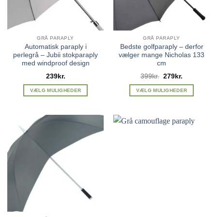
GRÅ PARAPLY
GRÅ PARAPLY
Automatisk paraply i
Bedste golfparaply – derfor
perlegrå – Jubii stokparaply
vælger mange Nicholas 133
med windproof design
cm
Den
Den
239
kr.
399
kr.
279
kr.
oprindelige
aktuelle
pris
pris
VÆLG MULIGHEDER
VÆLG MULIGHEDER
var:
er:
Dette
Dette
399kr..
279kr..
vare
vare
har
har
flere
flere
varianter.
varianter.
Mulighederne
Mulighederne
kan
kan
vælges
vælges
på
på
varesiden
varesiden