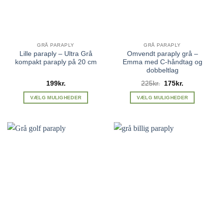
på
på
varesiden
varesiden
GRÅ PARAPLY
GRÅ PARAPLY
Lille paraply – Ultra Grå
Omvendt paraply grå –
kompakt paraply på 20 cm
Emma med C-håndtag og
dobbeltlag
Den
Den
199
kr.
225
kr.
175
kr.
oprindelige
aktuelle
pris
pris
VÆLG MULIGHEDER
VÆLG MULIGHEDER
var:
er:
Dette
Dette
225kr..
175kr..
vare
vare
har
har
flere
flere
varianter.
varianter.
Mulighederne
Mulighederne
kan
kan
vælges
vælges
på
på
varesiden
varesiden