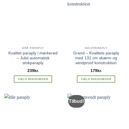
varianter.
varianter.
Mulighederne
Mulighederne
kan
kan
vælges
vælges
på
på
varesiden
varesiden
GRÅ PARAPLY
GOLFPARAPLY
Kvalitet paraply i mørkerød
Grand – Kvalitets paraply
– Jubii automatisk
med 131 cm skærm og
stokparaply
windproof konstruktion
239
kr.
179
kr.
VÆLG MULIGHEDER
VÆLG MULIGHEDER
Dette
Dette
vare
vare
har
har
Tilbud!
flere
flere
varianter.
varianter.
Mulighederne
Mulighederne
kan
kan
vælges
vælges