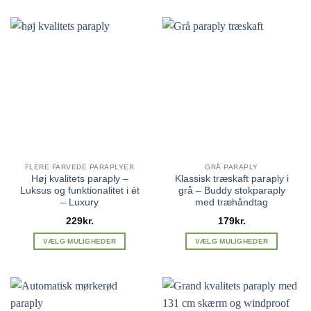
vare
vare
har
har
flere
flere
varianter.
varianter.
Mulighederne
Mulighederne
kan
kan
vælges
vælges
på
på
varesiden
varesiden
FLERE FARVEDE PARAPLYER
GRÅ PARAPLY
Høj kvalitets paraply –
Klassisk træskaft paraply i
Luksus og funktionalitet i ét
grå – Buddy stokparaply
– Luxury
med træhåndtag
229
kr.
179
kr.
VÆLG MULIGHEDER
VÆLG MULIGHEDER
Dette
Dette
vare
vare
har
har
flere
flere