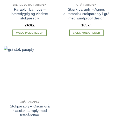
BÆREDYGTIG PARAPLY
GRÅ PARAPLY
Paraply i bambus –
Stærk paraply – Agnes
bæredygtig og vindtæt
automatisk stokparaply i grå
stokparaply
med windproof design
249
kr.
169
kr.
VÆLG MULIGHEDER
VÆLG MULIGHEDER
Dette
Dette
vare
vare
har
har
flere
flere
varianter.
varianter.
Mulighederne
Mulighederne
kan
kan
vælges
vælges
på
på
varesiden
varesiden
GRÅ PARAPLY
Stokparaply – Oscar grå
klassisk paraply med
træhåndtag