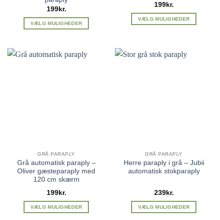
199
kr.
199
kr.
VÆLG MULIGHEDER
VÆLG MULIGHEDER
Dette
Dette
vare
vare
har
har
flere
flere
varianter.
varianter.
Mulighederne
Mulighederne
kan
kan
vælges
vælges
på
på
varesiden
varesiden
GRÅ PARAPLY
GRÅ PARAPLY
Grå automatisk paraply –
Herre paraply i grå – Jubii
Oliver gæsteparaply med
automatisk stokparaply
120 cm skærm
199
kr.
239
kr.
VÆLG MULIGHEDER
VÆLG MULIGHEDER
Dette
Dette