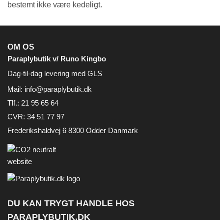
bestemt ikke være kedeligt.
OM OS
Paraplybutik v/ Runo Kingbo
Dag-til-dag levering med GLS
Mail:
info@paraplybutik.dk
Tlf.: 21 95 65 64
CVR: 34 51 77 97
Frederikshaldvej 6 8300 Odder Danmark
DU KAN TRYGT HANDLE HOS
PARAPLYBUTIK.DK