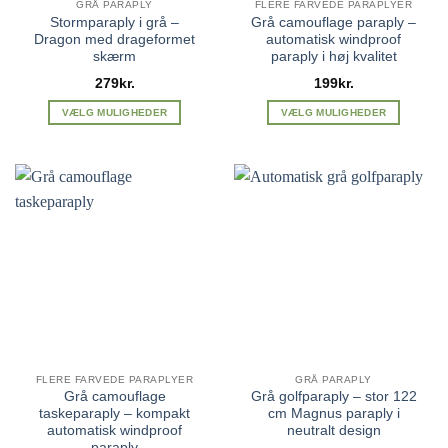
GRÅ PARAPLY
FLERE FARVEDE PARAPLYER
Stormparaply i grå –
Grå camouflage paraply –
Dragon med drageformet
automatisk windproof
skærm
paraply i høj kvalitet
279
kr.
199
kr.
VÆLG MULIGHEDER
VÆLG MULIGHEDER
Dette
Dette
vare
vare
har
har
flere
flere
varianter.
varianter.
Mulighederne
Mulighederne
kan
kan
vælges
vælges
på
på
varesiden
varesiden
FLERE FARVEDE PARAPLYER
GRÅ PARAPLY
Grå camouflage
Grå golfparaply – stor 122
taskeparaply – kompakt
cm Magnus paraply i
automatisk windproof
neutralt design
paraply