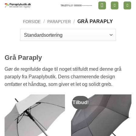
Fortsæt
til
indhold
/
/
GRÅ PARAPLY
FORSIDE
PARAPLYER
Grå Paraply
Gør de regnfulde dage til noget stilfuldt med denne grå
paraply fra Paraplybutik. Dens charmerende design
omfatter et håndtag, som giver et let og solidt greb.
Tilbud!