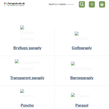
Fortsæt
til
indhold
Bryllups paraply
Golfparaply
Transparent paraply
Børneparaply
Poncho
Parasol