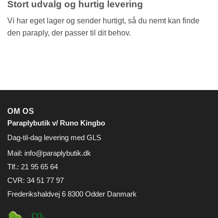
Stort udvalg og hurtig levering
Vi har eget lager og sender hurtigt, så du nemt kan finde
den paraply, der passer til dit behov.
OM OS
Paraplybutik v/ Runo Kingbo
Dag-til-dag levering med GLS
Mail:
info@paraplybutik.dk
Tlf.: 21 95 65 64
CVR: 34 51 77 97
Frederikshaldvej 6 8300 Odder Danmark