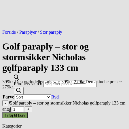
Forside
/
Paraplyer
/
Stor paraply
Golf paraply – stor og
stormsikker Nicholas
golfparaply 133 cm
399
kr.
Den oprindelige pris var: 399kr..
279
kr.
Den aktuelle pris er:
Products search
279kr..
Farve
Ryd
Golf paraply – stor og stormsikker Nicholas golfparaply 133 cm
antal
Tilføj til kurv
Kategorier