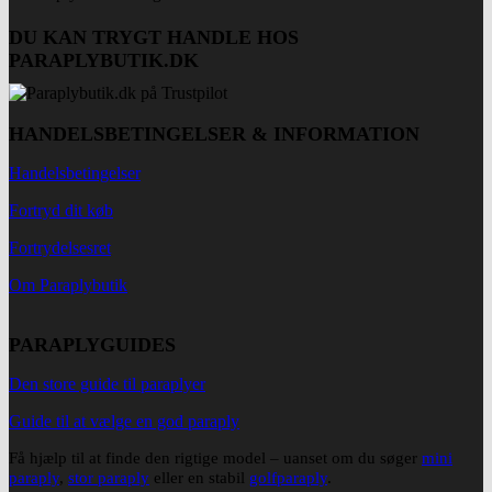
DU KAN TRYGT HANDLE HOS
PARAPLYBUTIK.DK
HANDELSBETINGELSER & INFORMATION
Handelsbetingelser
Fortryd dit køb
Fortrydelsesret
Om Paraplybutik
PARAPLYGUIDES
Den store guide til paraplyer
Guide til at vælge en god paraply
Få hjælp til at finde den rigtige model – uanset om du søger
mini
paraply
,
stor paraply
eller en stabil
golfparaply
.