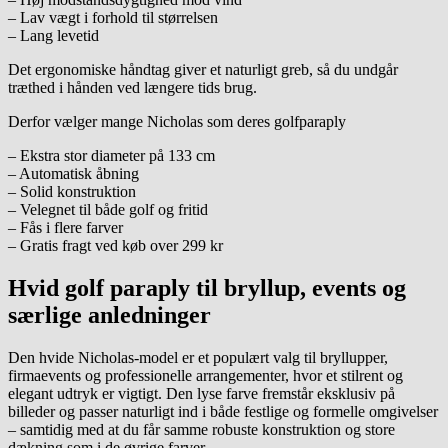
– Lav vægt i forhold til størrelsen
– Lang levetid
Det ergonomiske håndtag giver et naturligt greb, så du undgår
træthed i hånden ved længere tids brug.
Derfor vælger mange Nicholas som deres golfparaply
– Ekstra stor diameter på 133 cm
– Automatisk åbning
– Solid konstruktion
– Velegnet til både golf og fritid
– Fås i flere farver
– Gratis fragt ved køb over 299 kr
Hvid golf paraply til bryllup, events og
særlige anledninger
Den hvide Nicholas-model er et populært valg til bryllupper,
firmaevents og professionelle arrangementer, hvor et stilrent og
elegant udtryk er vigtigt. Den lyse farve fremstår eksklusiv på
billeder og passer naturligt ind i både festlige og formelle omgivelser
– samtidig med at du får samme robuste konstruktion og store
dækning som i de øvrige farver.