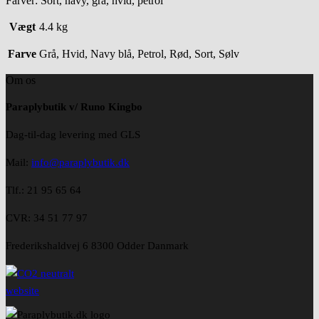
Farver: Sort, navy, grå, hvid, petrol
Vægt
4.4 kg
Farve
Grå, Hvid, Navy blå, Petrol, Rød, Sort, Sølv
Om os
Paraplybutik v/ Runo Kingbo
Dag-til-dag levering med GLS
Mail:
info@paraplybutik.dk
Tlf.: 21 95 65 64
CVR: 34 51 77 97
Frederikshaldvej 6 8300 Odder Danmark