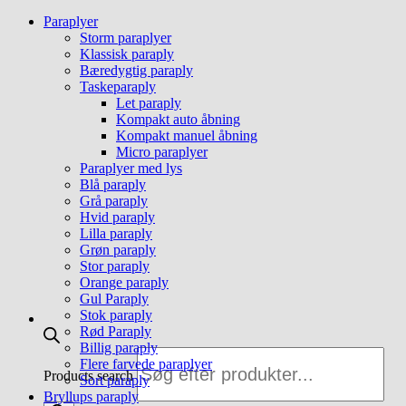
Paraplyer
Storm paraplyer
Klassisk paraply
Bæredygtig paraply
Taskeparaply
Let paraply
Kompakt auto åbning
Kompakt manuel åbning
Micro paraplyer
Paraplyer med lys
Blå paraply
Grå paraply
Hvid paraply
Lilla paraply
Grøn paraply
Stor paraply
Orange paraply
Gul Paraply
Stok paraply
Rød Paraply
Billig paraply
Flere farvede paraplyer
Products search
Sort paraply
Bryllups paraply