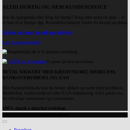
ALTID HURTIG OG NEM KUNDESERVICE
Har du spørgsmål eller brug for hjælp? Ring eller send en mail – vi
er klar til at hjælpe dig. Kontaktformularen finder du øverst på siden.
Se hele udvalget og køb paraply her
Læs om paraplypleje
Vi passer på dine persondata
BETAL SIKKERT MED KREDITKORT, MOBILPAY,
BANKOVERFØRSEL OG EAN
Hos Paraplybutik.dk kan du betale sikkert og nemt med kreditkort,
MobilePay, bankoverførsel eller EAN-fakturering.
EAN gælder kun
for offentlige institutioner og virksomheder.
100% dansk e-mærket webshop
Copyright 2026 ©
Paraplybutik.dk
Paraplyer