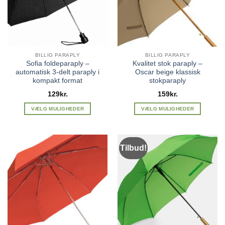
vælges
vælges
på
på
varesiden
varesiden
BILLIG PARAPLY
BILLIG PARAPLY
Sofia foldeparaply –
Kvalitet stok paraply –
automatisk 3-delt paraply i
Oscar beige klassisk
kompakt format
stokparaply
129
kr.
159
kr.
VÆLG MULIGHEDER
VÆLG MULIGHEDER
Dette
Dette
vare
vare
har
har
Tilbud!
flere
flere
varianter.
varianter.
Mulighederne
Mulighederne
kan
kan
vælges
vælges
på
på
varesiden
varesiden