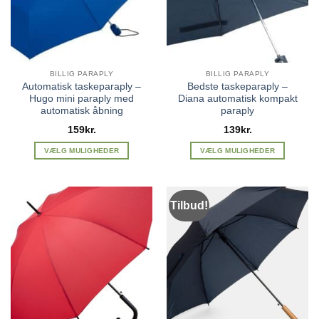
BILLIG PARAPLY
BILLIG PARAPLY
Automatisk taskeparaply –
Bedste taskeparaply –
Hugo mini paraply med
Diana automatisk kompakt
automatisk åbning
paraply
159
kr.
139
kr.
VÆLG MULIGHEDER
VÆLG MULIGHEDER
Dette
Dette
vare
vare
har
har
Tilbud!
flere
flere
varianter.
varianter.
Mulighederne
Mulighederne
kan
kan
vælges
vælges
på
på
varesiden
varesiden