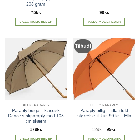
208 gram
75
kr.
99
kr.
VÆLG MULIGHEDER
VÆLG MULIGHEDER
Dette
Dette
vare
vare
har
har
Tilbud!
flere
flere
varianter.
varianter.
Mulighederne
Mulighederne
kan
kan
vælges
vælges
på
på
varesiden
varesiden
BILLIG PARAPLY
BILLIG PARAPLY
Paraply beige – klassisk
Paraply billig – Ella i fuld
Dance stokparaply med 103
størrelse til kun 99 kr – Ella
cm skærm
Den
Den
179
kr.
129
kr.
99
kr.
oprindelige
aktuelle
pris
pris
VÆLG MULIGHEDER
VÆLG MULIGHEDER