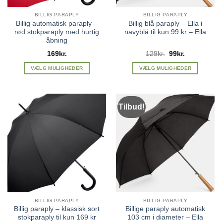
BILLIG PARAPLY
BILLIG PARAPLY
Billig automatisk paraply –
Billig blå paraply – Ella i
rød stokparaply med hurtig
navyblå til kun 99 kr – Ella
åbning
Den
Den
169
kr.
129
kr.
99
kr.
oprindelige
aktuelle
pris
pris
VÆLG MULIGHEDER
VÆLG MULIGHEDER
var:
er:
Dette
Dette
129kr..
99kr..
vare
vare
har
har
Tilbud!
flere
flere
varianter.
varianter.
Mulighederne
Mulighederne
kan
kan
vælges
vælges
på
på
varesiden
varesiden
BILLIG PARAPLY
BILLIG PARAPLY
Billig paraply – klassisk sort
Billige paraply automatisk
stokparaply til kun 169 kr
103 cm i diameter – Ella