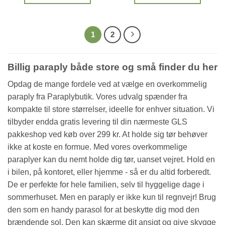
var:
er:
Dette
Dette
129kr..
99kr..
vare
vare
har
har
1
2
flere
flere
varianter.
varianter.
Mulighederne
Mulighederne
Billig paraply både store og små finder du her
kan
kan
vælges
vælges
Opdag de mange fordele ved at vælge en overkommelig
på
på
paraply fra Paraplybutik. Vores udvalg spænder fra
varesiden
varesiden
kompakte til store størrelser, ideelle for enhver situation. Vi
tilbyder endda gratis levering til din nærmeste GLS
pakkeshop ved køb over 299 kr. At holde sig tør behøver
ikke at koste en formue. Med vores overkommelige
paraplyer kan du nemt holde dig tør, uanset vejret. Hold en
i bilen, på kontoret, eller hjemme - så er du altid forberedt.
De er perfekte for hele familien, selv til hyggelige dage i
sommerhuset. Men en paraply er ikke kun til regnvejr! Brug
den som en handy parasol for at beskytte dig mod den
brændende sol. Den kan skærme dit ansigt og give skygge