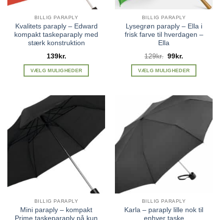
BILLIG PARAPLY
BILLIG PARAPLY
Kvalitets paraply – Edward
Lysegrøn paraply – Ella i
kompakt taskeparaply med
frisk farve til hverdagen –
stærk konstruktion
Ella
Den
Den
139
kr.
129
kr.
99
kr.
oprindelige
aktuelle
pris
pris
VÆLG MULIGHEDER
VÆLG MULIGHEDER
var:
er:
Dette
Dette
129kr..
99kr..
vare
vare
har
har
flere
flere
varianter.
varianter.
Mulighederne
Mulighederne
kan
kan
vælges
vælges
på
på
varesiden
varesiden
BILLIG PARAPLY
BILLIG PARAPLY
Mini paraply – kompakt
Karla – paraply lille nok til
Prime taskeparaply på kun
enhver taske