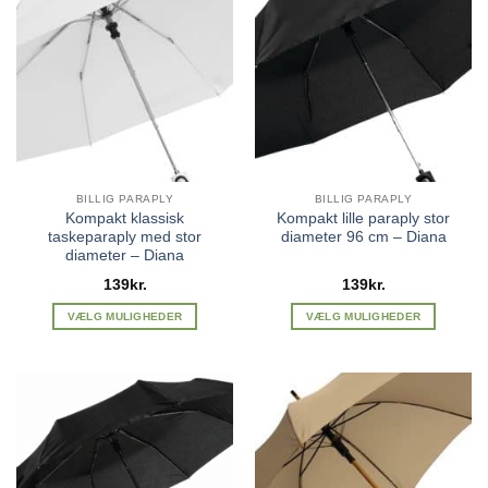
flere
flere
varianter.
varianter.
Mulighederne
Mulighederne
kan
kan
vælges
vælges
på
på
varesiden
varesiden
BILLIG PARAPLY
BILLIG PARAPLY
Kompakt klassisk
Kompakt lille paraply stor
taskeparaply med stor
diameter 96 cm – Diana
diameter – Diana
139
kr.
139
kr.
VÆLG MULIGHEDER
VÆLG MULIGHEDER
Dette
Dette
vare
vare
har
har
flere
flere
varianter.
varianter.
Mulighederne
Mulighederne
kan
kan