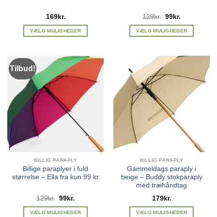
Den
Den
169
kr.
129
kr.
99
kr.
oprindelige
aktuelle
pris
pris
VÆLG MULIGHEDER
VÆLG MULIGHEDER
var:
er:
Dette
Dette
129kr..
99kr..
vare
vare
har
har
Tilbud!
flere
flere
varianter.
varianter.
Mulighederne
Mulighederne
kan
kan
vælges
vælges
på
på
varesiden
varesiden
BILLIG PARAPLY
BILLIG PARAPLY
Billige paraplyer i fuld
Gammeldags paraply i
størrelse – Ella fra kun 99 kr
beige – Buddy stokparaply
med træhåndtag
Den
Den
129
kr.
99
kr.
179
kr.
oprindelige
aktuelle
pris
pris
VÆLG MULIGHEDER
VÆLG MULIGHEDER
var:
er: