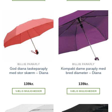
Dette
129kr..
99kr..
Dette
vare
vare
har
har
flere
flere
varianter.
varianter.
Mulighederne
Mulighederne
kan
kan
vælges
vælges
på
på
varesiden
varesiden
BILLIG PARAPLY
BILLIG PARAPLY
God diana taskeparaply
Kompakt dame paraply med
med stor skærm – Diana
bred diameter – Diana
139
kr.
139
kr.
VÆLG MULIGHEDER
VÆLG MULIGHEDER
Dette
Dette
vare
vare
har
har