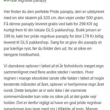
Her finder du den perfekte Pride paraply, den er udstyreret
med en stor skærm på 103 cm, den vejer under 500 gram.
Få denne paraply leveret gratis ved køb for 299 KR og
hurtigt frem til din lokale GLS pakkeshop. Butik prisen er
199 kr, køb her pride regnbue paraply for blot 179 Kr billig
leveret til GLS pakkeshop. Sørg for at give din paraply et
par kærlige ryst, før du folder den ud, for at sikre en
længere holdbarhed.
Vi danskere oplever i løbet af et år forholdsvis meget regn
sammenlignet med flere andre steder i verden. Hvor
regnen i mange eksotiske lande ofte falder i løbet af nogle
bestemte måneder af året, oplever vi herhjemme regn året
rundt. Dette betyder at vi selv ikke i de varmeste
sommermåneder kan vide os sikre på at det gode vejr
holder. Det er derfor vigtigt at have en god pride regnbue
paraplyman kan tage med sig i tilfælde af regn. Mange