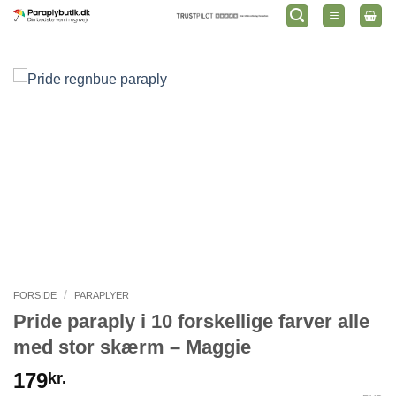
Fortsæt
til
indhold
/
FORSIDE
PARAPLYER
Pride paraply i 10 forskellige farver alle
med stor skærm – Maggie
179
kr.