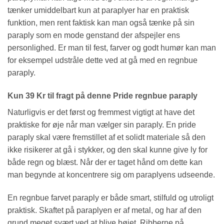
tænker umiddelbart kun at paraplyer har en praktisk
funktion, men rent faktisk kan man også tænke på sin
paraply som en mode genstand der afspejler ens
personlighed. Er man til fest, farver og godt humør kan man
for eksempel udstråle dette ved at gå med en regnbue
paraply.
Kun 39 Kr til fragt på denne Pride regnbue paraply
Naturligvis er det først og fremmest vigtigt at have det
praktiske for øje når man vælger sin paraply. En pride
paraply skal være fremstillet af et solidt materiale så den
ikke risikerer at gå i stykker, og den skal kunne give ly for
både regn og blæst. Når der er taget hånd om dette kan
man begynde at koncentrere sig om paraplyens udseende.
En regnbue farvet paraply er både smart, stilfuld og utroligt
praktisk. Skaftet på paraplyen er af metal, og har af den
grund meget svært ved at blive bøjet. Ribberne på