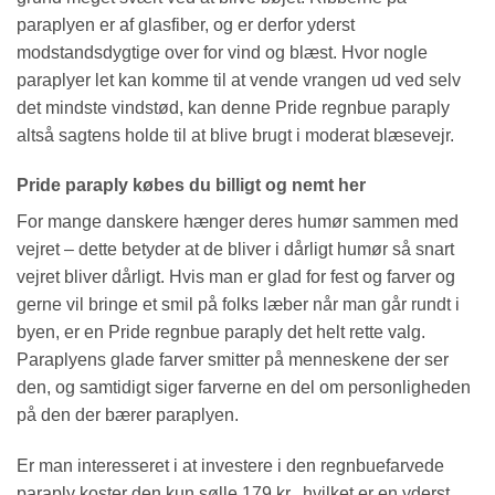
paraplyen er af glasfiber, og er derfor yderst
modstandsdygtige over for vind og blæst. Hvor nogle
paraplyer let kan komme til at vende vrangen ud ved selv
det mindste vindstød, kan denne Pride regnbue paraply
altså sagtens holde til at blive brugt i moderat blæsevejr.
Pride paraply købes du billigt og nemt her
For mange danskere hænger deres humør sammen med
vejret – dette betyder at de bliver i dårligt humør så snart
vejret bliver dårligt. Hvis man er glad for fest og farver og
gerne vil bringe et smil på folks læber når man går rundt i
byen, er en Pride regnbue paraply det helt rette valg.
Paraplyens glade farver smitter på menneskene der ser
den, og samtidigt siger farverne en del om personligheden
på den der bærer paraplyen.
Er man interesseret i at investere i den regnbuefarvede
paraply koster den kun sølle 179 kr., hvilket er en yderst