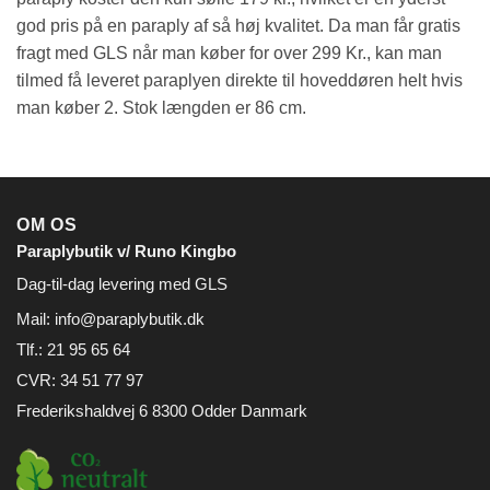
god pris på en paraply af så høj kvalitet. Da man får gratis
fragt med GLS når man køber for over 299 Kr., kan man
tilmed få leveret paraplyen direkte til hoveddøren helt hvis
man køber 2. Stok længden er 86 cm.
OM OS
Paraplybutik v/ Runo Kingbo
Dag-til-dag levering med GLS
Mail:
info@paraplybutik.dk
Tlf.: 21 95 65 64
CVR: 34 51 77 97
Frederikshaldvej 6 8300 Odder Danmark