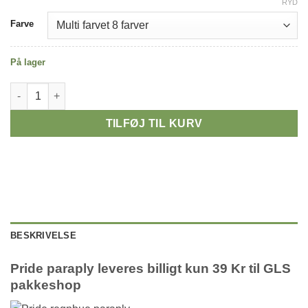
RYD
Alternative:
Farve
På lager
Pride paraply i 10 forskellige farver alle med stor skærm - Maggi
TILFØJ TIL KURV
BESKRIVELSE
Pride paraply leveres billigt kun 39 Kr til GLS
pakkeshop