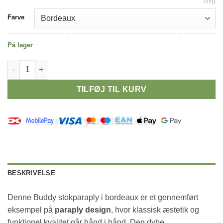
RYD
Alternative:
Farve
På lager
Paraply design i bordeaux – Buddy stokparaply med træhåndta
TILFØJ TIL KURV
BESKRIVELSE
Denne Buddy stokparaply i bordeaux er et gennemført
eksempel på
paraply design
, hvor klassisk æstetik og
funktionel kvalitet går hånd i hånd. Den dybe