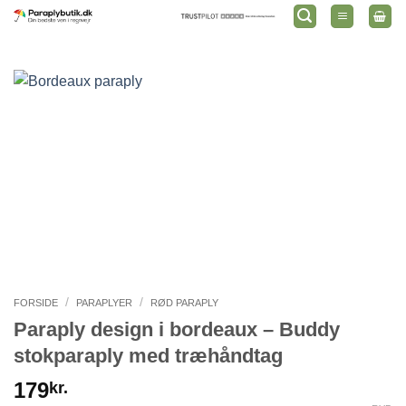
Fortsæt
til
indhold
/
/
FORSIDE
PARAPLYER
RØD PARAPLY
Paraply design i bordeaux – Buddy
stokparaply med træhåndtag
179
kr.