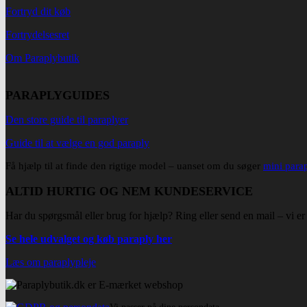
Fortryd dit køb
Fortrydelsesret
Om Paraplybutik
PARAPLYGUIDES
Den store guide til paraplyer
Guide til at vælge en god paraply
Få hjælp til at finde den rigtige model – uanset om du søger
mini para
ALTID HURTIG OG NEM KUNDESERVICE
Har du spørgsmål eller brug for hjælp? Ring eller send en mail – vi er 
Se hele udvalget og køb paraply her
Læs om paraplypleje