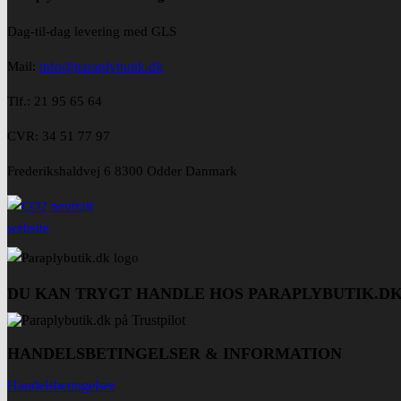
Dag-til-dag levering med GLS
Mail:
info@paraplybutik.dk
Tlf.: 21 95 65 64
CVR: 34 51 77 97
Frederikshaldvej 6 8300 Odder Danmark
DU KAN TRYGT HANDLE HOS PARAPLYBUTIK.D
HANDELSBETINGELSER & INFORMATION
Handelsbetingelser