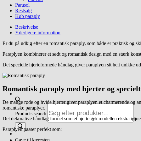
Parasol
Restsalg
Køb paraply
Beskrivelse
Yderligere information
Er du på udkig efter en romantisk paraply, som både er praktisk og skil
Paraplyen kombinerer et sødt og romantisk design med en stærk konstr
Det specielle hjerteformede håndtag giver paraplyen sit helt unikke ud
Romantisk paraply med hjerter og speciel
De mange røde og hvide hjerter giver paraplyen et charmerende og an
romantiske paraplyer.
Products search
Det dekorative håndtag formet som et hjerte gør modellen ekstra iøjn
Paraplyen passer perfekt som:
Gave til kæresten