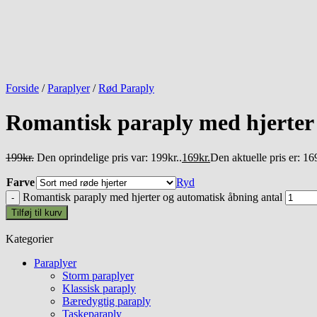
Forside
/
Paraplyer
/
Rød Paraply
Romantisk paraply med hjerter
199
kr.
Den oprindelige pris var: 199kr..
169
kr.
Den aktuelle pris er: 169
Farve
Ryd
Romantisk paraply med hjerter og automatisk åbning antal
Tilføj til kurv
Kategorier
Paraplyer
Storm paraplyer
Klassisk paraply
Bæredygtig paraply
Taskeparaply