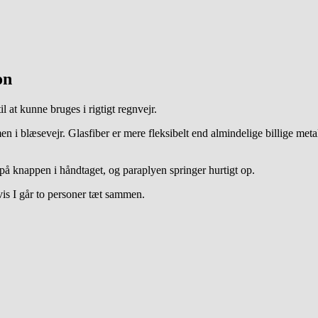
on
l at kunne bruges i rigtigt regnvejr.
n i blæsevejr. Glasfiber er mere fleksibelt end almindelige billige met
å knappen i håndtaget, og paraplyen springer hurtigt op.
is I går to personer tæt sammen.