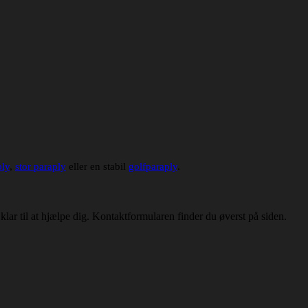
ply
,
stor paraply
eller en stabil
golfparaply
.
klar til at hjælpe dig. Kontaktformularen finder du øverst på siden.