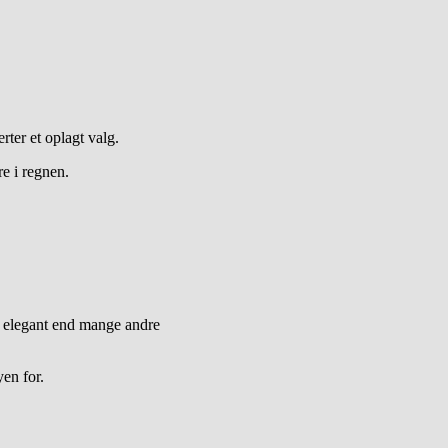
rter et oplagt valg.
e i regnen.
e elegant end mange andre
en for.