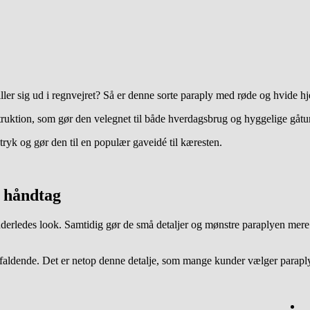
ler sig ud i regnvejret? Så er denne sorte paraply med røde og hvide hje
uktion, som gør den velegnet til både hverdagsbrug og hyggelige gåtur
tryk og gør den til en populær gaveidé til kæresten.
t håndtag
derledes look. Samtidig gør de små detaljer og mønstre paraplyen mer
efaldende. Det er netop denne detalje, som mange kunder vælger paraply