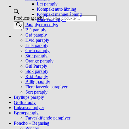
Let paraply
Kompakt auto åbning
Kompakt manuel åbning
Products search
Micro paraplyer
Paraplyer med lys
Blå paraply
Grå paraply
Hvid paraply
Lilla paraply
Grøn paraply
Stor paraply
Orange paraply
Gul Paraply
Stok paraply
Rød Paraply
Billig paraply
Flere farvede paraplyer
Sort paraply
Bryllups paraply
Golfparaply
Luksusparaplyer
Børneparaply
Farveskiftende paraplyer
Poncho – Regnslag
Poncho