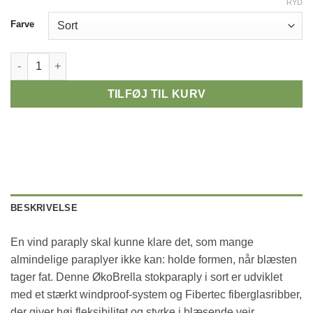
RYD
Alternative:
Farve
Vind paraply i sort – vindtæt ØkoBrella med bambusskaft antal
TILFØJ TIL KURV
BESKRIVELSE
En vind paraply skal kunne klare det, som mange
almindelige paraplyer ikke kan: holde formen, når blæsten
tager fat. Denne ØkoBrella stokparaply i sort er udviklet
med et stærkt windproof-system og Fibertec fiberglasribber,
der giver høj fleksibilitet og styrke i blæsende vejr.