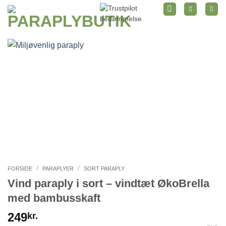
Fortsæt
til
indhold
/
/
FORSIDE
PARAPLYER
SORT PARAPLY
Vind paraply i sort – vindtæt ØkoBrella
med bambusskaft
249
kr.