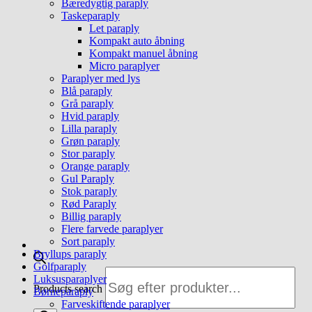
Bæredygtig paraply
Taskeparaply
Let paraply
Kompakt auto åbning
Kompakt manuel åbning
Micro paraplyer
Paraplyer med lys
Blå paraply
Grå paraply
Hvid paraply
Lilla paraply
Grøn paraply
Stor paraply
Orange paraply
Gul Paraply
Stok paraply
Rød Paraply
Billig paraply
Flere farvede paraplyer
Sort paraply
Bryllups paraply
Golfparaply
Luksusparaplyer
Products search
Børneparaply
Farveskiftende paraplyer