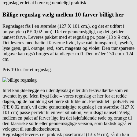
regnslag er let at bære og uendeligt praktisk.
Billige regnslag vælg mellem 10 farver billigt her
Regnslaget fås I en størrelse (127 X 101 cm.), og det er udført i
polyætylen (PE 0,02 mm). Det er gennemsigtigt, og det gælder
uanset farve. Leveres pakket med et regnslag pr. pose (13 x 9 cm).
Det leveres med hætte i farverne hvid, lyse rød, transparent, lyseblå,
lyse grøn, gul, orange, rød, sort, magenta og violet. Den transparente
udgave kan også bruges af tandlæger m.fl. Den måler 130 cm x 124
cm.
Pris 19 kr. for et regnslag.
Intet kan ødelægge en udendørsdag eller din festivallærke som en
uventet byge. Men frygt ikke – vores regnslag er her for at redde
dagen, og de har aldrig set mere stilfulde ud. Fremstillet i polyætylen
(PE 0,02 mm), vil dette gennemsigtige regnslag i en størrelse (127 X
101 cm) passe perfekt til enhver situation, vejrudsigt uanset! Vælg
mellem en palet af farver lige fra det iøjefaldende røde og orange til
den klassiske sorte eller gennemsigtige version, som faktisk også er
velegnet til sundhedssektoren.
Regnslaget leveres i et praktisk poseformat (13 x 9 cm), så du kan