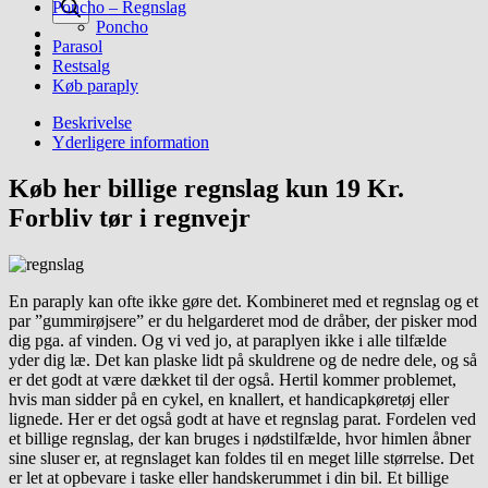
Poncho – Regnslag
Poncho
Parasol
Restsalg
Køb paraply
Beskrivelse
Yderligere information
Køb her billige regnslag kun 19 Kr.
Forbliv tør i regnvejr
En paraply kan ofte ikke gøre det. Kombineret med et regnslag og et
par ”gummirøjsere” er du helgarderet mod de dråber, der pisker mod
dig pga. af vinden. Og vi ved jo, at paraplyen ikke i alle tilfælde
yder dig læ. Det kan plaske lidt på skuldrene og de nedre dele, og så
er det godt at være dækket til der også. Hertil kommer problemet,
hvis man sidder på en cykel, en knallert, et handicapkøretøj eller
lignede. Her er det også godt at have et regnslag parat. Fordelen ved
et billige regnslag, der kan bruges i nødstilfælde, hvor himlen åbner
sine sluser er, at regnslaget kan foldes til en meget lille størrelse. Det
er let at opbevare i taske eller handskerummet i din bil. Et billige