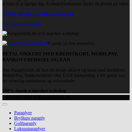
er klar til at hjælpe dig. Kontaktformularen finder du øverst på siden.
Se hele udvalget og køb paraply her
Læs om paraplypleje
Vi passer på dine persondata
BETAL SIKKERT MED KREDITKORT, MOBILPAY,
BANKOVERFØRSEL OG EAN
Hos Paraplybutik.dk kan du betale sikkert og nemt med kreditkort,
MobilePay, bankoverførsel eller EAN-fakturering.
EAN gælder kun
for offentlige institutioner og virksomheder.
100% dansk e-mærket webshop
Copyright 2026 ©
Paraplybutik.dk
Paraplyer
Bryllups paraply
Golfparaply
Luksusparaplyer