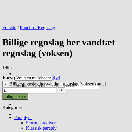
Forside
/
Poncho - Regnslag
Billige regnslag her vandtæt
regnslag (voksen)
19
kr.
Farve
Ryd
Billige regnslag her vandtæt regnslag (voksen) antal
Products search
Tilføj til kurv
Kategorier
Paraplyer
Storm paraplyer
Klassisk paraply