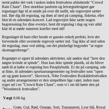
nemt pakke det væk i tasken inden festivalens afsluttende “Crowd
Rain Chant”. Den strækbar pasform og letvægtsdesignet gør
regnslaget lige til at smide på over dit outfit, når regnvejret sætter
ind. Ifør dig dit regnslag, og drøn af sted på camping, fisketur, eller
blot til en udendørs-koncert. Lad regnvejret ikke sætte nogen
begrænsning for dine eventyr, hent dit regnslag i dag og vær altid
klar til at møde naturens kræfter med stil!
Regnslaget til ham eller hende er ganske enkelt perfekt, hvis det
forventede eller uventede regnvejr sætter ind. Tag ikke af sted uden
dit regnslag, man ved aldrig, om det pludseligt begynder ”at regne
skomagerdrenge”.
Regntøjet er egnet til udendørs aktiviteter, når nøden skal ”lære den
nøgne kvinde at spinde”. Hun kan ikke spinde plastik, så du bliver
nødt til at købe et regnslag hos Paraplybutik. Er du på camping, ude
at fiske, til udendørs sportsarrangementer og festivaller som ”open
air og grøn koncert”, Skovrock, Nibe Festivallen Roskildefestivallen
og andre arrangementer er den simpelthen lige i øjet, inden man
ryger ud i en ”Crowd Rain Chant”, som vi i sin tid hørte den på
”Woodstock festivallen”.
Vægt
0.06 kg
Grøn, Gul, Rød, Orange, Sort, Transparent, Lyse blå, Royal