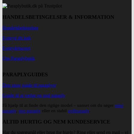
HANDELSBETINGELSER & INFORMATION
Handelsbetingelser
Fortryd dit køb
Fortrydelsesret
Om Paraplybutik
PARAPLYGUIDES
Den store guide til paraplyer
Guide til at vælge en god paraply
Få hjælp til at finde den rigtige model – uanset om du søger
mini
paraply
,
stor paraply
eller en stabil
golfparaply
.
ALTID HURTIG OG NEM KUNDESERVICE
Har du spørgsmål eller brug for hjælp? Ring eller send en mail – vi