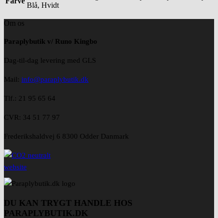
Farve
Blå, Hvidt
Om os
Paraplybutik v/ Runo Kingbo
Dag-til-dag levering med GLS
Mail:
info@paraplybutik.dk
Tlf.: 21 95 65 64
CVR: 34 51 77 97
Frederikshaldvej 6 8300 Odder Danmark
DU KAN TRYGT HANDLE HOS
PARAPLYBUTIK.DK