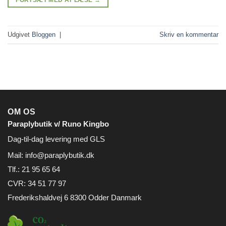
FORTSÆT MED AT LÆSE
→
Udgivet
Bloggen
|
Skriv en kommentar
OM OS
Paraplybutik v/ Runo Kingbo
Dag-til-dag levering med GLS
Mail:
info@paraplybutik.dk
Tlf.: 21 95 65 64
CVR: 34 51 77 97
Frederikshaldvej 6 8300 Odder Danmark