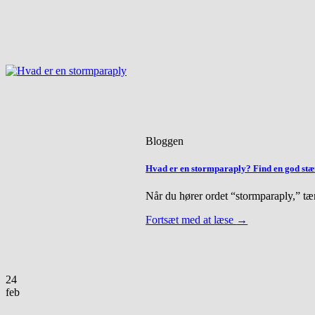
Bloggen
Hvad er en stormparaply? Find en god stæ
Når du hører ordet “stormparaply,” tæn
Fortsæt med at læse
→
24
feb