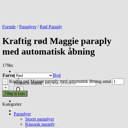
Forside
/
Paraplyer
/
Rød Paraply
Kraftig rød Maggie paraply
med automatisk åbning
179
kr.
Farve
Ryd
Kraftig rød Maggie paraply med automatisk åbning antal
Products search
Tilføj til kurv
Kategorier
Paraplyer
Storm paraplyer
Klassisk paraply