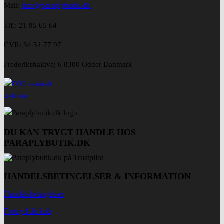
Mail:
info@paraplybutik.dk
Tlf.: 21 95 65 64
CVR: 34 51 77 97
Frederikshaldvej 6 8300 Odder Danmark
DU KAN TRYGT HANDLE HOS
PARAPLYBUTIK.DK
HANDELSBETINGELSER & INFORMATION
Handelsbetingelser
Fortryd dit køb