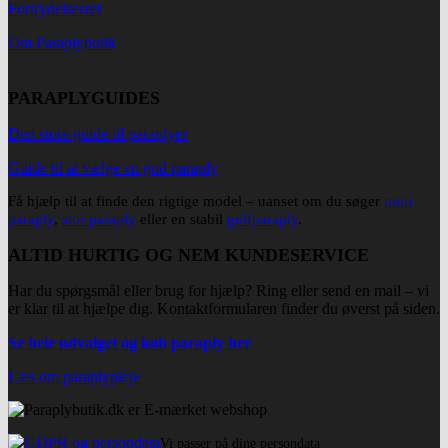
Fortrydelsesret
Om Paraplybutik
PARAPLYGUIDES
Den store guide til paraplyer
Guide til at vælge en god paraply
Få hjælp til at finde den rigtige model – uanset om du søger
mini
paraply
,
stor paraply
eller en stabil
golfparaply
.
ALTID HURTIG OG NEM KUNDESERVICE
Har du spørgsmål eller brug for hjælp? Ring eller send en mail – vi
er klar til at hjælpe dig. Kontaktformularen finder du øverst på siden.
Se hele udvalget og køb paraply her
Læs om paraplypleje
Vi passer på dine persondata