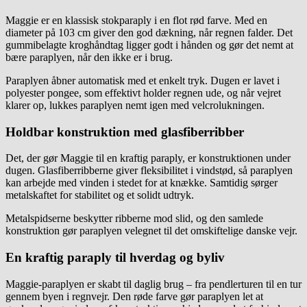
Maggie er en klassisk stokparaply i en flot rød farve. Med en
diameter på 103 cm giver den god dækning, når regnen falder. Det
gummibelagte kroghåndtag ligger godt i hånden og gør det nemt at
bære paraplyen, når den ikke er i brug.
Paraplyen åbner automatisk med et enkelt tryk. Dugen er lavet i
polyester pongee, som effektivt holder regnen ude, og når vejret
klarer op, lukkes paraplyen nemt igen med velcrolukningen.
Holdbar konstruktion med glasfiberribber
Det, der gør Maggie til en kraftig paraply, er konstruktionen under
dugen. Glasfiberribberne giver fleksibilitet i vindstød, så paraplyen
kan arbejde med vinden i stedet for at knække. Samtidig sørger
metalskaftet for stabilitet og et solidt udtryk.
Metalspidserne beskytter ribberne mod slid, og den samlede
konstruktion gør paraplyen velegnet til det omskiftelige danske vejr.
En kraftig paraply til hverdag og byliv
Maggie-paraplyen er skabt til daglig brug – fra pendlerturen til en tur
gennem byen i regnvejr. Den røde farve gør paraplyen let at