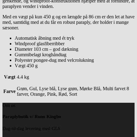
genkende, og windproof-konstruktionen hjælper med at forhindre, at
paraplyen vender i vinden.
Med en vægt på kun 450 g og en længde på 86 cm er den let at have
med, samtidig med at du får en robust paraply, der holder i mange
sæsoner.
Automatisk åbning med ét tryk
Windproof glasfiberribber
Diameter 103 cm – god dækning
Gummibelagt kroghåndtag
Polyester pongee-dug med velcrolukning
Vægt 450 g
Vægt
4.4 kg
Grøn, Gul, Lyse blå, Lyse grøn, Mørke Blå, Multi farvet 8
Farve
farver, Orange, Pink, Rød, Sort
Om os
Paraplybutik v/ Runo Kingbo
Dag-til-dag levering med GLS