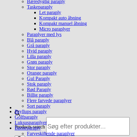
Bæredygtig paraply
Taskeparaply
Let paraply
Kompakt auto åbning
Kompakt manuel åbning
Micro paraplyer
Paraplyer med lys
Blå paraply
Grå paraply
Hvid paraply
Lilla paraply
Grøn paraply
Stor paraply
Orange paraply
Gul Paraply
Stok paraply
Rød Paraply
Billig paraply
Flere farvede paraplyer
Sort paraply
Bryllups paraply
Golfparaply
Luksusparaplyer
Products search
Børneparaply
Farveskiftende paraplyer