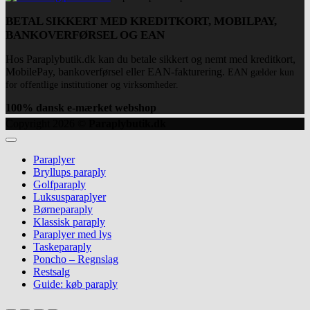
BETAL SIKKERT MED KREDITKORT, MOBILPAY,
BANKOVERFØRSEL OG EAN
Hos Paraplybutik.dk kan du betale sikkert og nemt med kreditkort,
MobilePay, bankoverførsel eller EAN-fakturering.
EAN gælder kun
for offentlige institutioner og virksomheder.
100% dansk e-mærket webshop
Copyright 2026 ©
Paraplybutik.dk
Paraplyer
Bryllups paraply
Golfparaply
Luksusparaplyer
Børneparaply
Klassisk paraply
Paraplyer med lys
Taskeparaply
Poncho – Regnslag
Restsalg
Guide: køb paraply