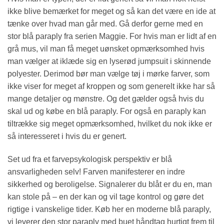
ikke blive bemærket for meget og så kan det være en ide at
tænke over hvad man går med. Gå derfor gerne med en
stor blå paraply fra serien Maggie. For hvis man er lidt af en
grå mus, vil man få meget uønsket opmærksomhed hvis
man vælger at iklæde sig en lyserød jumpsuit i skinnende
polyester. Derimod bør man vælge tøj i mørke farver, som
ikke viser for meget af kroppen og som generelt ikke har så
mange detaljer og mønstre. Og det gælder også hvis du
skal ud og købe en blå paraply. For også en paraply kan
tiltrække sig meget opmærksomhed, hvilket du nok ikke er
så interesseret i hvis du er genert.
Set ud fra et farvepsykologisk perspektiv er blå
ansvarligheden selv! Farven manifesterer en indre
sikkerhed og beroligelse. Signalerer du blåt er du en, man
kan stole på – en der kan og vil tage kontrol og gøre det
rigtige i vanskelige tider. Køb her en moderne blå paraply,
vi leverer den stor paraply med buet håndtag hurtigt frem til