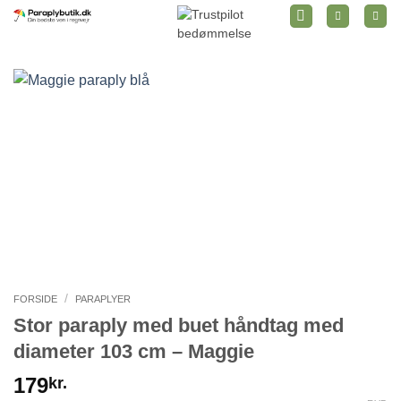
Fortsæt
til
indhold
/
FORSIDE
PARAPLYER
Stor paraply med buet håndtag med
diameter 103 cm – Maggie
179
kr.