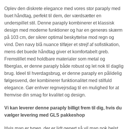
Oplev den diskrete elegance med vores stor paraply med
buet håndtag, perfekt til dem, der værdsætter en
underspillet stil. Denne paraply kombinerer et klassisk
design med moderne funktioner og har en generøs skærm
på 103 cm, der sikrer optimal beskyttelse mod regn og
vind. Den navy blå nuance tilføjer et strejf af sofistikation,
mens det buede håndtag giver et komfortabelt greb.
Fremstillet med holdbare materialer som metal og
fiberglas, er denne paraply både robust og let nok til daglig
brug. Ideel til hverdagsbrug, er denne paraply en pålidelig
følgesvend, der kombinerer funktionalitet med stilfuld
elegance. Gør enhver regnvejrsdag til en mulighed for at
fremvise din smag for kvalitet og design.
Vi kan leverer denne paraply billigt frem til dig, hvis du
vælger levering med GLS pakkeshop
Hvis man er typen, der er lidt genert så vil man nok helst